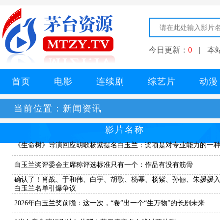
今日更新：
0
|
本
首页
电影
连续剧
综艺片
动漫
当前位置：
新闻资讯
影片名称
《生命树》导演回应胡歌杨紫提名白玉兰：奖项是对专业能力的一
白玉兰奖评委会主席称评选标准只有一个：作品有没有筋骨
确认了！肖战、于和伟、白宇、胡歌、杨幂、杨紫、孙俪、朱媛媛
白玉兰名单引爆争议
2026年白玉兰奖前瞻：这一次，“卷”出一个“生万物”的长剧未来