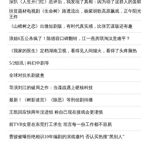
深扒《人生开门红》恶评后，我发现了真相：因为动了这群人的蛋
扶贫题材电视剧《生命树》路透流出，杨紫胡歌高原飙戏，正午阳
王炸
《山楂树之恋》出微短剧版，有时代真实感，比张艺谋版还有趣
浪姐6五公杀疯了！陈德容口碑翻转，江一燕房琪淘汰意难平？
《我家的医生》定档湖南卫视，看得见人间烟火，看得了头疼脑热
5/2组讯 | 科幻中剧等
全球对抗长剧疲惫
导演刘江的破局之作：当谍战遇上硬核科技
最新！《树影迷宫》《除恶》等刑侦剧待播
王凯回应快两年没进组 称自己现在接戏会更谨慎
前TVB女星在东莞打工求生 坦言每一份工作都不容易
曹骏被曝拒绝相识10年编剧的演戏邀约 否认买热搜“黑别人”