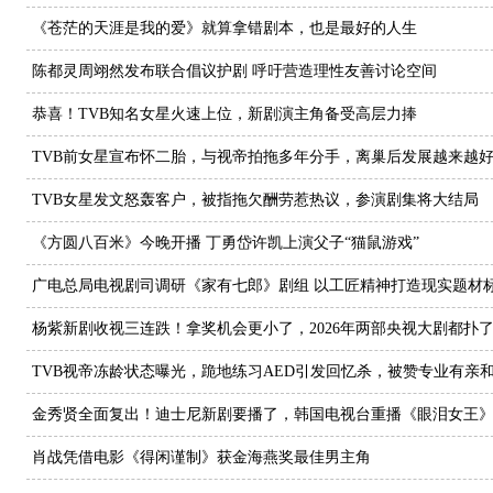
《苍茫的天涯是我的爱》就算拿错剧本，也是最好的人生
陈都灵周翊然发布联合倡议护剧 呼吁营造理性友善讨论空间
恭喜！TVB知名女星火速上位，新剧演主角备受高层力捧
TVB前女星宣布怀二胎，与视帝拍拖多年分手，离巢后发展越来越
TVB女星发文怒轰客户，被指拖欠酬劳惹热议，参演剧集将大结局
《方圆八百米》今晚开播 丁勇岱许凯上演父子“猫鼠游戏”
广电总局电视剧司调研《家有七郎》剧组 以工匠精神打造现实题材
杨紫新剧收视三连跌！拿奖机会更小了，2026年两部央视大剧都扑
TVB视帝冻龄状态曝光，跪地练习AED引发回忆杀，被赞专业有亲
金秀贤全面复出！迪士尼新剧要播了，韩国电视台重播《眼泪女王
肖战凭借电影《得闲谨制》获金海燕奖最佳男主角