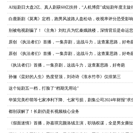
AI短剧日大盘2亿、真人剧获60亿扶持，“人机博弈”成短剧年度主旋
白鹿新剧《莫离》定档，跑男风波路人盘松动，收视率评分恐受影
别被电视剧骗了！《主角》刘红兵为忆秦娥跳楼，深情背后是命运
原创 《执法者们》首播，一集弃剧，这战斗力，这查案思路，好奇
原创 《执法者们》首播，一集弃剧，这战斗力，这查案思路，好奇
《执法者们》首播，一集弃剧，这战斗力，这查案思路，好奇葩
孙俪《蛮好的人生》热度登顶，刘诗诗《淮水竹亭》仅排第三
这个短剧五一档，打脸了“档期无用论”
华策完美柠萌等七家净利下降、七家亏损，剧集公司2024年财报“求
都别误解了！长剧仍是长视频核心业务
《假面迷情》首播，孙嘉琪完颜洛绒主演，职场权谋，全是男女撕