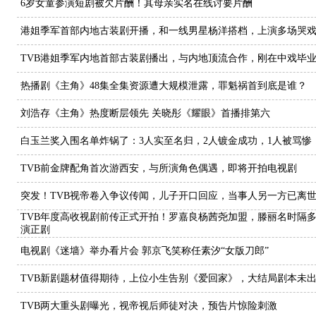
6岁女童参演短剧被欠片酬！其母亲实名在线讨要片酬
港姐季军首部内地古装剧开播，和一线男星杨洋搭档，上演多场哭
TVB港姐季军内地首部古装剧播出，与内地顶流合作，刚在中戏毕
热播剧《主角》48集全集资源遭大规模泄露，罪魁祸首到底是谁？
刘浩存《主角》热度断层领先 关晓彤《耀眼》首播排第六
白玉兰奖入围名单炸锅了：3人实至名归，2人镀金成功，1人被骂惨
TVB前金牌配角首次游西安，与所演角色偶遇，即将开拍电视剧
突发！TVB视帝卷入争议传闻，儿子开口回应，当事人另一方已离
TVB年度高收视剧前传正式开拍！罗嘉良杨茜尧加盟，滕丽名时隔
演正剧
电视剧《迷墙》举办看片会 郭京飞笑称任素汐“女版刀郎”
TVB新剧题材值得期待，上位小生告别《爱回家》，大结局剧本未
TVB两大重头剧曝光，视帝视后师徒对决，预告片惊险刺激