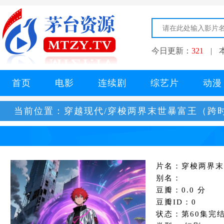
今日更新：
321
|
首页
电影
连续剧
综艺片
动漫
当前位置：
穿越现代/穿梭两界末世暴富王（跨
片名：穿梭两界末
别名：
豆瓣：0.0 分
豆瓣ID：0
状态：第60集完