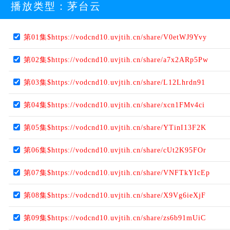
播放类型：
茅台云
第01集$https://vodcnd10.uvjtih.cn/share/V0etWJ9Yvy
第02集$https://vodcnd10.uvjtih.cn/share/a7x2ARp5Pw
第03集$https://vodcnd10.uvjtih.cn/share/L12Lhrdn91
第04集$https://vodcnd10.uvjtih.cn/share/xcn1FMv4ci
第05集$https://vodcnd10.uvjtih.cn/share/YTinI13F2K
第06集$https://vodcnd10.uvjtih.cn/share/cUt2K95FOr
第07集$https://vodcnd10.uvjtih.cn/share/VNFTkYIcEp
第08集$https://vodcnd10.uvjtih.cn/share/X9Vg6ieXjF
第09集$https://vodcnd10.uvjtih.cn/share/zs6b91mUiC