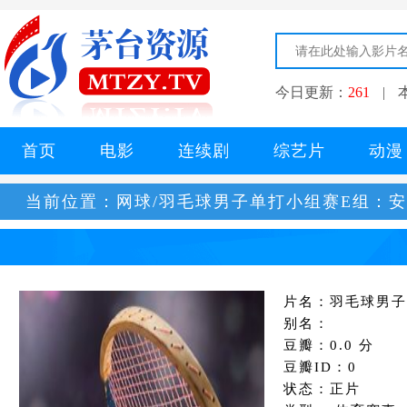
今日更新：
261
|
首页
电影
连续剧
综艺片
动漫
当前位置：
网球/羽毛球男子单打小组赛E组：安
片名：羽毛球男子
别名：
豆瓣：0.0 分
豆瓣ID：0
状态：正片