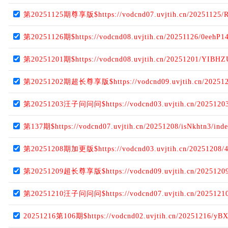
第20251125期尊享版$https://vodcnd07.uvjtih.cn/20251125/
第20251126期$https://vodcnd08.uvjtih.cn/20251126/0eehP1
第20251201期$https://vodcnd08.uvjtih.cn/20251201/YIBHZ
第20251202期超长尊享版$https://vodcnd09.uvjtih.cn/202512
第20251203汪子问问问$https://vodcnd03.uvjtih.cn/20251203
第137期$https://vodcnd07.uvjtih.cn/20251208/isNkhtn3/ind
第20251208期加更版$https://vodcnd03.uvjtih.cn/20251208/4
第20251209超长尊享版$https://vodcnd09.uvjtih.cn/2025120
第20251210汪子问问问$https://vodcnd07.uvjtih.cn/2025121
20251216第106期$https://vodcnd02.uvjtih.cn/20251216/yB