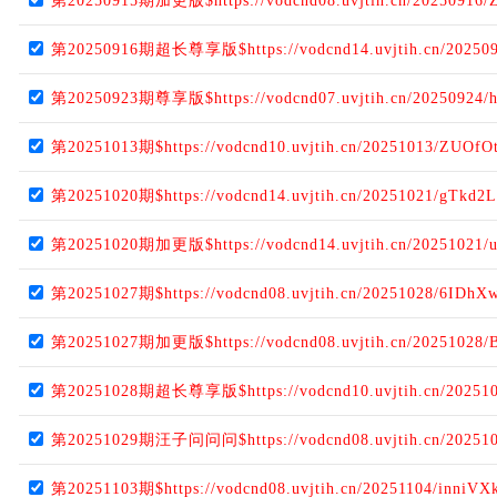
第20250915期加更版$https://vodcnd08.uvjtih.cn/20250916
第20250916期超长尊享版$https://vodcnd14.uvjtih.cn/202509
第20250923期尊享版$https://vodcnd07.uvjtih.cn/20250924/h
第20251013期$https://vodcnd10.uvjtih.cn/20251013/ZUOfO
第20251020期$https://vodcnd14.uvjtih.cn/20251021/gTkd2
第20251020期加更版$https://vodcnd14.uvjtih.cn/20251021/
第20251027期$https://vodcnd08.uvjtih.cn/20251028/6IDhXw
第20251027期加更版$https://vodcnd08.uvjtih.cn/20251028/B
第20251028期超长尊享版$https://vodcnd10.uvjtih.cn/202510
第20251029期汪子问问问$https://vodcnd08.uvjtih.cn/202510
第20251103期$https://vodcnd08.uvjtih.cn/20251104/inniVX