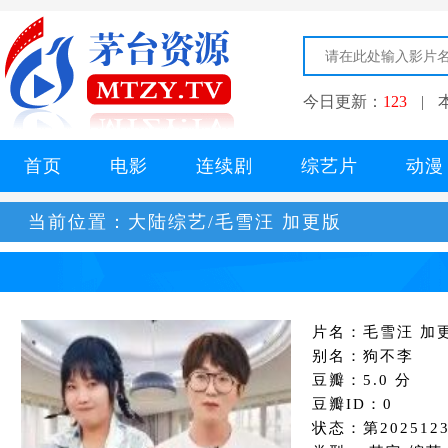
今日更新：
123
|
首页
电影
连续剧
综艺片
动漫
当前位置：
大陆综艺/毛雪汪 加更版
片名：毛雪汪 加
别名：狗不李
豆瓣：5.0 分
豆瓣ID：0
状态：第202512