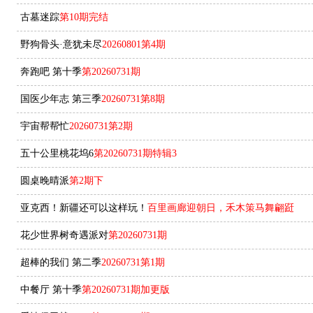
古墓迷踪
第10期完结
野狗骨头·意犹未尽
20260801第4期
奔跑吧 第十季
第20260731期
国医少年志 第三季
20260731第8期
宇宙帮帮忙
20260731第2期
五十公里桃花坞6
第20260731期特辑3
圆桌晚晴派
第2期下
亚克西！新疆还可以这样玩！
百里画廊迎朝日，禾木策马舞翩跹
花少世界树奇遇派对
第20260731期
超棒的我们 第二季​
20260731第1期
中餐厅 第十季
第20260731期加更版