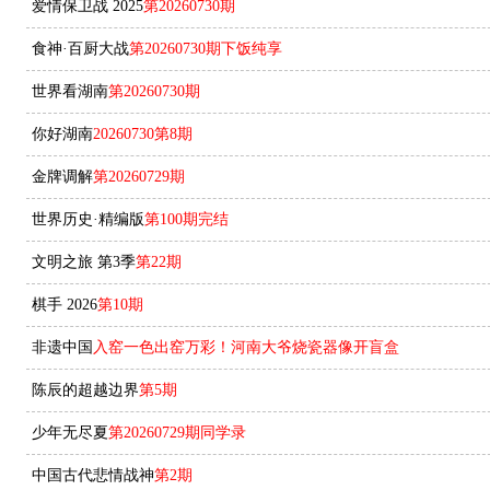
爱情保卫战 2025
第20260730期
食神·百厨大战
第20260730期下饭纯享
世界看湖南
第20260730期
你好湖南​
20260730第8期
金牌调解
第20260729期
世界历史·精编版
第100期完结
文明之旅 第3季
第22期
棋手 2026
第10期
非遗中国
入窑一色出窑万彩！河南大爷烧瓷器像开盲盒
陈辰的超越边界
第5期
少年无尽夏
第20260729期同学录
中国古代悲情战神
第2期